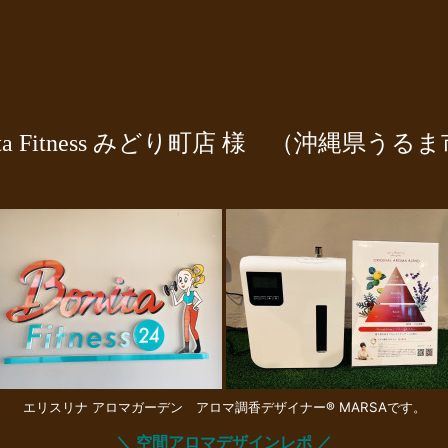
a Fitness みどり町店 様 （沖縄県うる
エリスリナ アロマガーデン アロマ調香デザイナー® MARSAです。
＼ 空間アロマデザインレポ ／