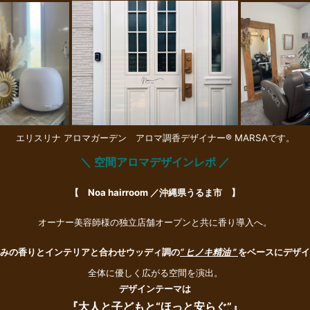
エリスリナ アロマガーデン アロマ調香デザイナー® MARSAです。
＼ 空間アロマデザインレポ ／
【 Noa hairroom ／沖縄県うるま市 】
オーナー美容師様の独立店舗オープンと共に香り導入へ。
みの香りとインテリアと合わせウッディ調の
“ ヒノキ精油 ”
をベースにデザイ
全体に優しく広がる空間を演出。
デザインテーマは
『大人と子どもと“ほっと安らぐ”
』