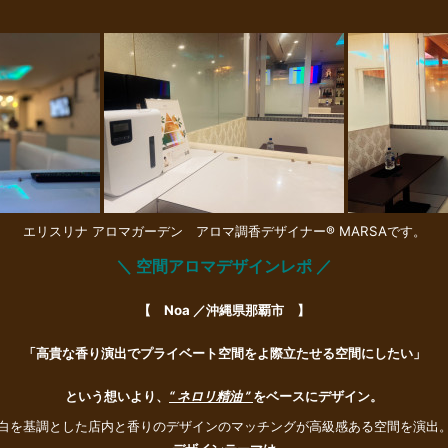
エリスリナ アロマガーデン アロマ調香デザイナー® MARSAです。
＼ 空間アロマデザインレポ ／
【 N
oa ／沖縄県那覇市 】
「高貴な香り演出でプライベート空間をよ際立たせる空間にしたい
」
という想いより、
“ ネロリ精油 ”
をベースにデザイン。
白を基調とした店内と香りのデザインのマッチングが高級感ある空間を演出