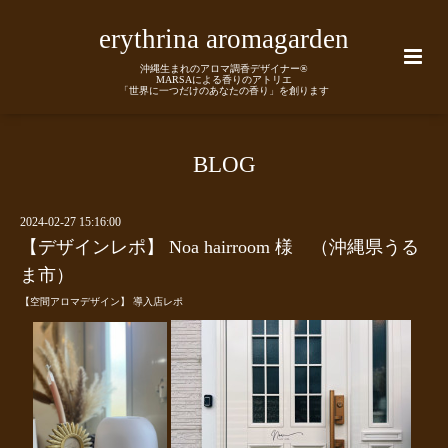
erythrina aromagarden
沖縄生まれのアロマ調香デザイナー®
MARSAによる香りのアトリエ
「世界に一つだけのあなたの香り」を創ります
BLOG
2024-02-27 15:16:00
【デザインレポ】 Noa hairroom 様 （沖縄県うる
ま市）
【空間アロマデザイン】 導入店レポ